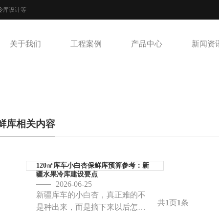
冷库设计等
关于我们
工程案例
产品中心
新闻资
鲜库相关内容
120㎡库车小白杏保鲜库预算参考：新
疆水果冷库建设要点
2026-06-25
新疆库车的小白杏，真正难的不
共
页
条
1
1
是种出来，而是摘下来以后怎么