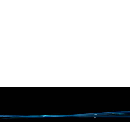
把状态稳住。 这种果子熟得快，
皮薄，果肉又细，一到集中采收
的时候，分拣点和发货点往往一
下就忙起来。前面动作快一点，
果子还能保持刚下树...